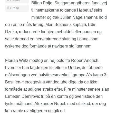
Bilino Polje. Stuttgart-angriberen fandt vej
Email
til netmaskerne to gange i løbet af seks
minutter og trak Julian Nagelsmanns hold
op i en to-måls føring. Men Bosniens kaptajn, Edin
Dzeko, reducerede for hjemmeholdet efter pausen og
satte dermed en nervepirrende slutning i gang, som
tyskerne dog formåede at navigere sig igennem.
Florian Wirtz modtog en høj bold fra Robert Andrich,
hvorefter han lagde den til rette for Undav, der åbnede
målscoringen ved halvtimesmærket i gruppe A’s kamp 3.
Bosnien-Hercegovina var dog uheldige, da de ikke
formåede at udligne straks efter. Fire minutter senere slap
Ermedin Demirovic fri på en kontra og overlistede den
tyske målmand, Alexander Nubel, med sit skud, der dog
kun ramte overliggeren og gik ud.