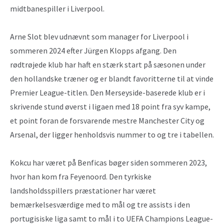
midtbanespiller i Liverpool.
Arne Slot blev udnævnt som manager for Liverpool i
sommeren 2024 efter Jürgen Klopps afgang. Den
rødtrøjede klub har haft en stærk start på sæsonen under
den hollandske træner og er blandt favoritterne til at vinde
Premier League-titlen. Den Merseyside-baserede klub er i
skrivende stund øverst i ligaen med 18 point fra syv kampe,
et point foran de forsvarende mestre Manchester City og
Arsenal, der ligger henholdsvis nummer to og tre i tabellen.
Kokcu har været på Benficas bøger siden sommeren 2023,
hvor han kom fra Feyenoord. Den tyrkiske
landsholdsspillers præstationer har været
bemærkelsesværdige med to mål og tre assists i den
portugisiske liga samt to mål i to UEFA Champions League-