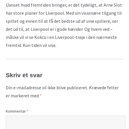
Uanset hvad fremtiden bringer, er det tydeligt, at Arne Slot
har store planer for Liverpool. Med sin visionære tilgang til
spillet og evnen til at få det bedste ud af sine spillere, ser
det ud til, at Liverpool er i gode hænder. Og hvem ved –
måske vil vi se Kokcu i en Liverpool-trøje i den nærmeste
fremtid. Kun tiden vil vise.
Skriv et svar
Din e-mailadresse vil ikke blive publiceret.
Krævede felter
er markeret med
*
Kommentar
*